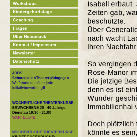
Isabell erbaut
Workshops
Zeiten gab, wa
Kindergeburtstage
beschützte.
Coaching
Fragen
Über Generatio
Über Nepumuck
nach wacht La
Kontakt / Impressum
ihren Nachfah
Newsletter
Datenschutz
So vergingen d
Rose-Manor imm
JOBS
Schauspieler/Theaterpädagogen
Die jetzige Be
Wir freuen uns über jede
Initiativbewerbung
!!
denn es ist ei
Wunder geschi
WÖCHENTLICHE THEATERKURSE
Immobilienhai 
ERWACHSENE 20 - 40 Jährige
Dienstag 19:30 - 21:00
WARTELISTE
Doch plötzlich 
könnte es sein
WÖCHENTLICHE THEATERKURSE