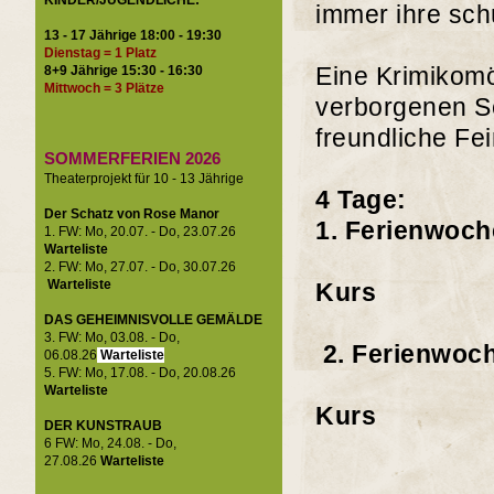
KINDER/JUGENDLICHE:
immer ihre sch
13 - 17 Jährige 18:00 - 19:30
Dienstag = 1 Platz
Eine Krimikom
8+9 Jährige 15:30 - 16:30
Mittwoch = 3 Plätze
verborgenen Sc
freundliche Fe
SOMMERFERIEN 2026
Theaterprojekt für 10 - 13 Jährige
4 Tage:
Der Schatz von Rose Manor
1. Ferienwoch
1. FW: Mo, 20.07. - Do, 23.07.26
Warteliste
10:00 Uhr 
2. FW: Mo, 27.07. - Do, 30.07.26
Warteliste
Kurs
WART
DAS GEHEIMNISVOLLE GEMÄLDE
3. FW: Mo, 03.08. - Do,
2. Ferienwoch
06.08.26
Warteliste
5. FW: Mo, 17.08. - Do, 20.08.26
10:00 Uhr 
Warteliste
Kurs
DER KUNSTRAUB
6 FW: Mo, 24.08. - Do,
27.08.26
Warteliste