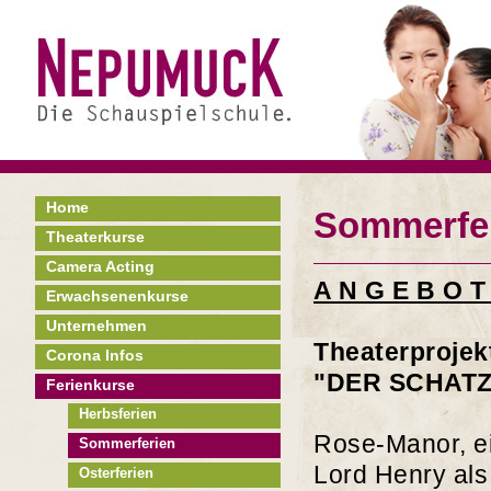
Home
Sommerfer
Theaterkurse
Camera Acting
A N G E B O T
Erwachsenenkurse
Unternehmen
Theaterprojekt
Corona Infos
"DER SCHAT
Ferienkurse
Herbsferien
Rose-Manor, e
Sommerferien
Lord Henry als
Osterferien